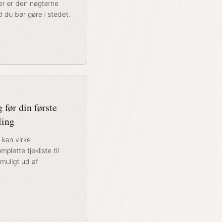
Her er den nøgterne
d du bør gøre i stedet.
 før din første
ling
 kan virke
lette tjekliste til
muligt ud af