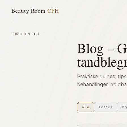
Beauty Room
CPH
FORSIDE
/
BLOG
Blog – G
tandbleg
Praktiske guides, ti
behandlinger, holdbar
Alle
Lashes
Br