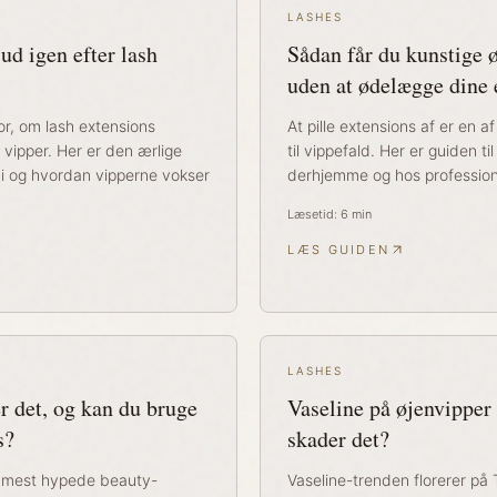
LASHES
ud igen efter lash
Sådan får du kunstige ø
uden at ødelægge dine
r, om lash extensions
At pille extensions af er en 
vipper. Her er den ærlige
til vippefald. Her er guiden til
sici og hvordan vipperne vokser
derhjemme og hos profession
Læsetid:
6
min
LÆS GUIDEN
LASHES
r det, og kan du bruge
Vaseline på øjenvipper 
s?
skader det?
e mest hypede beauty-
Vaseline-trenden florerer på 