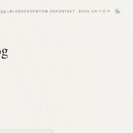
BLOG
ACADEMY
OM OS
KONTAKT
BOOK EN TID
SER
og