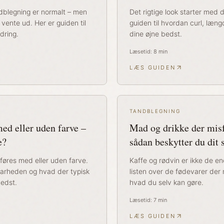
ndblegning er normalt – men
Det rigtige look starter med 
 vente ud. Her er guiden til
guiden til hvordan curl, læn
dring.
dine øjne bedst.
Læsetid:
8
min
LÆS GUIDEN
TANDBLEGNING
ed eller uden farve –
Mad og drikke der misf
e?
sådan beskytter du dit 
føres med eller uden farve.
Kaffe og rødvin er ikke de e
dbarheden og hvad der typisk
listen over de fødevarer der
edst.
hvad du selv kan gøre.
Læsetid:
7
min
LÆS GUIDEN