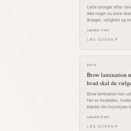
Lette isninger efter ta
ikke noget du bare skal
årsager, varighed og lin
Læsetid:
7
min
LÆS GUIDEN
BRYN
Brow lamination m
hvad skal du vælg
Brow lamination kan ud
Her er forskellen, hol
klæder din brynstype b
Læsetid:
6
min
LÆS GUIDEN