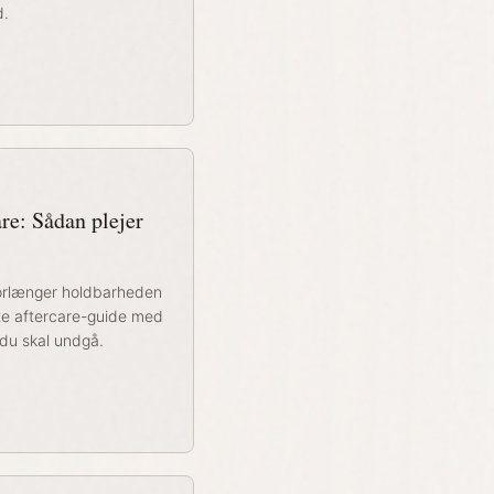
d.
re: Sådan plejer
 forlænger holdbarheden
te aftercare-guide med
 du skal undgå.