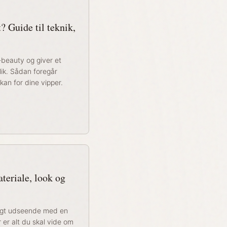
? Guide til teknik,
k-beauty og giver et
ik. Sådan foregår
an for dine vipper.
teriale, look og
ligt udseende med en
r er alt du skal vide om