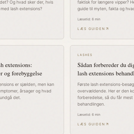
 det? Og hvad sker der, hvis
faktisk for længere vipper? 
med lash extensions?
guide til myten, fakta og hva
Læsetid:
6
min
LÆS GUIDEN
LASHES
sh extensions:
Sådan forbereder du dig
r og forebyggelse
lash extensions behand
xtensions er sjælden, men kan
Første lash extensions-besøg
 symptomer, årsager og hvad
overvældende. Her er den komp
 undgå det.
forberedelse, så du får mest 
behandlingen.
Læsetid:
6
min
LÆS GUIDEN