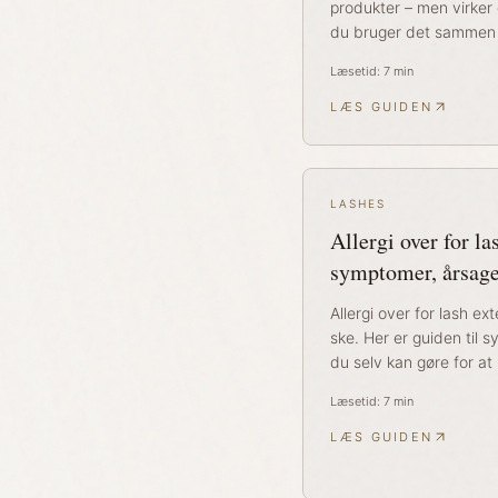
produkter – men virker
du bruger det sammen 
Læsetid:
7
min
LÆS GUIDEN
LASHES
Allergi over for la
symptomer, årsage
Allergi over for lash e
ske. Her er guiden til
du selv kan gøre for at
Læsetid:
7
min
LÆS GUIDEN