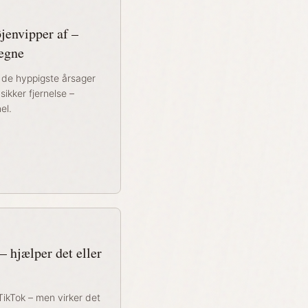
jenvipper af –
 egne
af de hyppigste årsager
 sikker fjernelse –
el.
– hjælper det eller
TikTok – men virker det