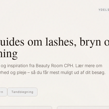
YDEL
uides om lashes, bryn 
ning
ps og inspiration fra Beauty Room CPH. Lær mere om
hed og pleje – så du får mest muligt ud af dit besøg.
yn
Tandblegning