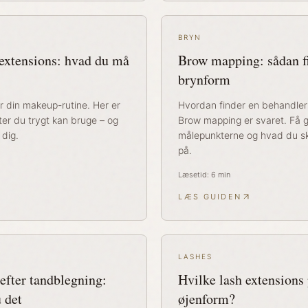
BRYN
extensions: hvad du må
Brow mapping: sådan fi
brynform
 din makeup-rutine. Her er
Hvordan finder en behandler 
kter du trygt kan bruge – og
Brow mapping er svaret. Få g
 dig.
målepunkterne og hvad du 
på.
Læsetid:
6
min
LÆS GUIDEN
LASHES
fter tandblegning:
Hvilke lash extensions 
 det
øjenform?