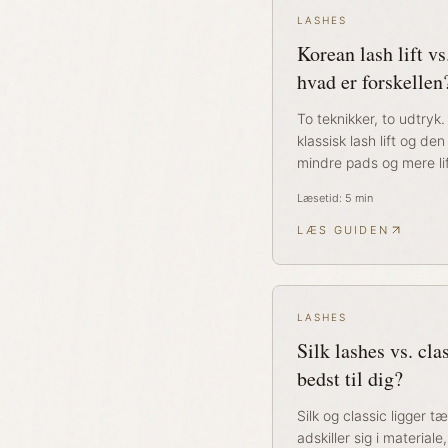
LASHES
Korean lash lift vs.
hvad er forskellen
To teknikker, to udtry
klassisk lash lift og d
mindre pads og mere li
Læsetid:
5
min
LÆS GUIDEN
LASHES
Silk lashes vs. cla
bedst til dig?
Silk og classic ligger 
adskiller sig i material