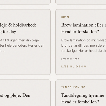
BRYN
leje & holdbarhed:
Brow lamination eller 
g for dag
Hvad er forskellen?
4 til 6 uger, men din pleje
Brow lamination og microbla
der hele perioden. Her er den
brynbehandlinger, men de er
ide.
forskellige. Her er hvad du sk
Læsetid:
7
min
LÆS GUIDEN
TANDBLEGNING
ed og pleje: Den
Tandblegning hjemme v
Hvad er forskellen?