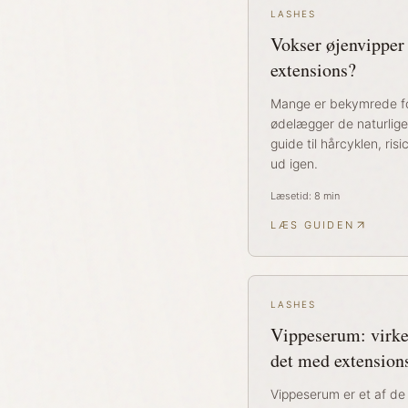
LASHES
Vokser øjenvipper 
extensions?
Mange er bekymrede fo
ødelægger de naturlige 
guide til hårcyklen, ri
ud igen.
Læsetid:
8
min
LÆS GUIDEN
LASHES
Vippeserum: virke
det med extension
Vippeserum er et af d