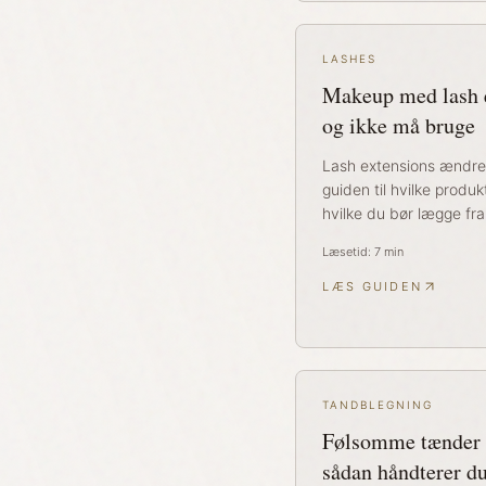
LASHES
Makeup med lash 
og ikke må bruge
Lash extensions ændrer
guiden til hvilke produ
hvilke du bør lægge fra
Læsetid:
7
min
LÆS GUIDEN
TANDBLEGNING
Følsomme tænder e
sådan håndterer du