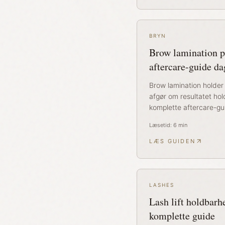
BRYN
Brow lamination p
aftercare-guide da
Brow lamination holder 
afgør om resultatet hol
komplette aftercare-gu
Læsetid:
6
min
LÆS GUIDEN
LASHES
Lash lift holdbarh
komplette guide