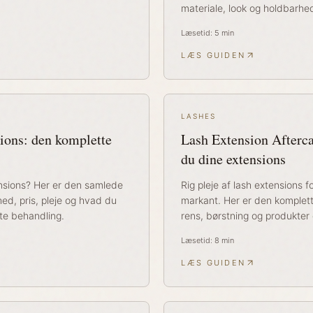
materiale, look og holdbarhe
Læsetid:
5
min
LÆS GUIDEN
LASHES
sions: den komplette
Lash Extension Afterca
du dine extensions
nsions? Her er den samlede
Rig pleje af lash extensions
hed, pris, pleje og hvad du
markant. Her er den komplet
ste behandling.
rens, børstning og produkter
Læsetid:
8
min
LÆS GUIDEN