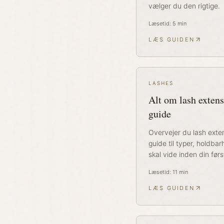
vælger du den rigtige.
Læsetid:
5
min
LÆS GUIDEN
LASHES
Alt om lash exten
guide
Overvejer du lash exte
guide til typer, holdbar
skal vide inden din før
Læsetid:
11
min
LÆS GUIDEN