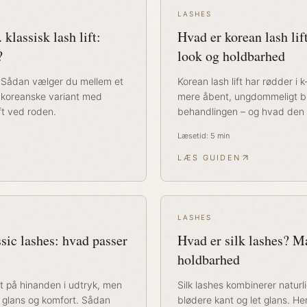
LASHES
 klassisk lash lift:
Hvad er korean lash lift
?
look og holdbarhed
k. Sådan vælger du mellem et
Korean lash lift har rødder i 
en koreanske variant med
mere åbent, ungdommeligt bl
ft ved roden.
behandlingen – og hvad den k
Læsetid:
5
min
LÆS GUIDEN
LASHES
ssic lashes: hvad passer
Hvad er silk lashes? Ma
holdbarhed
tæt på hinanden i udtryk, men
Silk lashes kombinerer natur
e, glans og komfort. Sådan
blødere kant og let glans. He