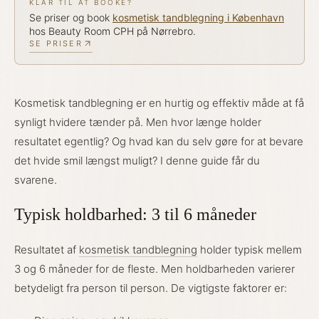
KLAR TIL AT BOOKE?
Se priser og book
kosmetisk tandblegning
i København
hos Beauty Room CPH på Nørrebro.
SE PRISER
Kosmetisk tandblegning er en hurtig og effektiv måde at få
synligt hvidere tænder på. Men hvor længe holder
resultatet egentlig? Og hvad kan du selv gøre for at bevare
det hvide smil længst muligt? I denne guide får du
svarene.
Typisk holdbarhed: 3 til 6 måneder
Resultatet af
kosmetisk tandblegning
holder typisk mellem
3 og 6 måneder for de fleste. Men holdbarheden varierer
betydeligt fra person til person. De vigtigste faktorer er: