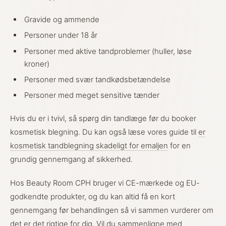
Gravide og ammende
Personer under 18 år
Personer med aktive tandproblemer (huller, løse
kroner)
Personer med svær tandkødsbetændelse
Personer med meget sensitive tænder
Hvis du er i tvivl, så spørg din tandlæge før du booker
kosmetisk blegning. Du kan også læse vores guide til
er
kosmetisk tandblegning skadeligt for emaljen
for en
grundig gennemgang af sikkerhed.
Hos Beauty Room CPH bruger vi CE-mærkede og EU-
godkendte produkter, og du kan altid få en kort
gennemgang før behandlingen så vi sammen vurderer om
det er det rigtige for dig. Vil du sammenligne med