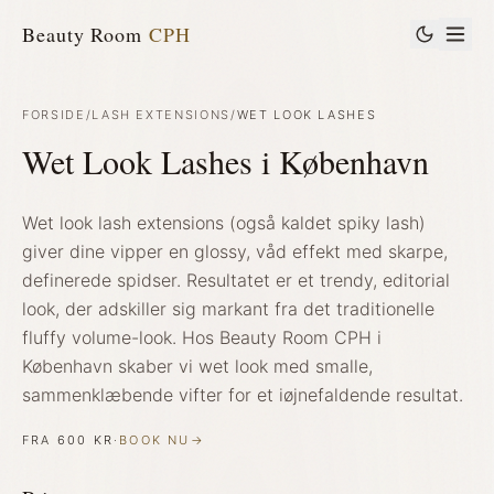
Beauty Room
CPH
FORSIDE
/
LASH EXTENSIONS
/
WET LOOK LASHES
Wet Look Lashes i København
Wet look lash extensions (også kaldet spiky lash)
giver dine vipper en glossy, våd effekt med skarpe,
definerede spidser. Resultatet er et trendy, editorial
look, der adskiller sig markant fra det traditionelle
fluffy volume-look. Hos Beauty Room CPH i
København skaber vi wet look med smalle,
sammenklæbende vifter for et iøjnefaldende resultat.
FRA
600 KR
·
BOOK NU
→