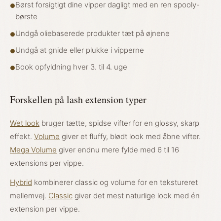
Børst forsigtigt dine vipper dagligt med en ren spooly-
●
børste
Undgå oliebaserede produkter tæt på øjnene
●
Undgå at gnide eller plukke i vipperne
●
Book opfyldning hver 3. til 4. uge
●
Forskellen på lash extension typer
Wet look
bruger tætte, spidse vifter for en glossy, skarp
effekt.
Volume
giver et fluffy, blødt look med åbne vifter.
Mega Volume
giver endnu mere fylde med 6 til 16
extensions per vippe.
Hybrid
kombinerer classic og volume for en tekstureret
mellemvej.
Classic
giver det mest naturlige look med én
extension per vippe.