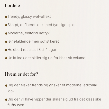
Fordele
Trendy, glossy wet-effekt
●
Skarpt, defineret look med tydelige spidser
●
Moderne, editorial udtryk
●
Iøjnefaldende men sofistikeret
●
Holdbart resultat i 3 til 4 uger
●
Unikt look der skiller sig ud fra klassisk volume
●
Hvem er det for?
Dig der elsker trends og ønsker et moderne, editorial
●
look
Dig der vil have vipper der skiller sig ud fra det klassiske
●
fluffy look