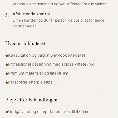
Vi kontrollerer symmetri og wet-effekten fra alle vinkler.
Afsluttende kontrol
5
.
Limen hærder, og du får personlige tips til at forlænge
holdbarheden.
Hvad er inkluderet
Konsultation og valg af wet-look intensitet
●
Professionel påsætning med spidse vifteteknik
●
Premium materialer og latexfri lim
●
Personlige efterplejetips
●
Pleje efter behandlingen
Undgå vand og damp de første 24 til 48 timer
●