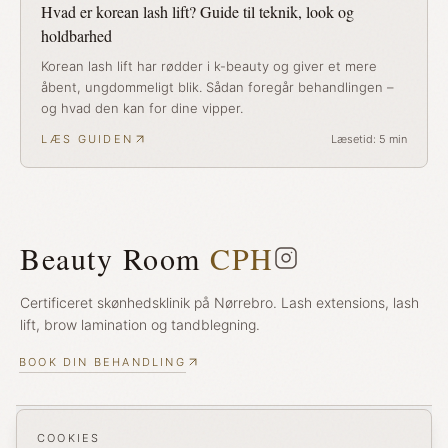
Hvad er korean lash lift? Guide til teknik, look og
holdbarhed
Korean lash lift har rødder i k-beauty og giver et mere
åbent, ungdommeligt blik. Sådan foregår behandlingen –
og hvad den kan for dine vipper.
LÆS GUIDEN
Læsetid:
5
min
Beauty Room
CPH
Certificeret skønhedsklinik på Nørrebro. Lash extensions, lash
lift, brow lamination og tandblegning.
BOOK DIN BEHANDLING
Behandlinger
COOKIES