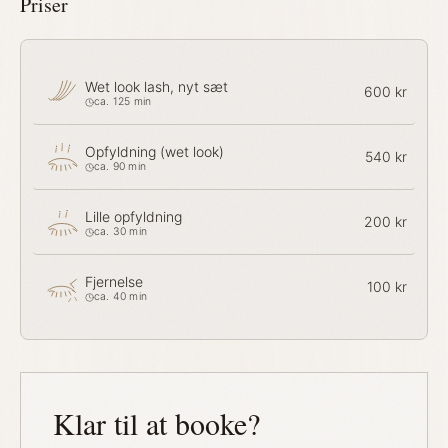
Priser
Wet look lash, nyt sæt
600 kr
ca. 125 min
Opfyldning (wet look)
540 kr
ca. 90 min
Lille opfyldning
200 kr
ca. 30 min
Fjernelse
100 kr
ca. 40 min
Klar til at booke?