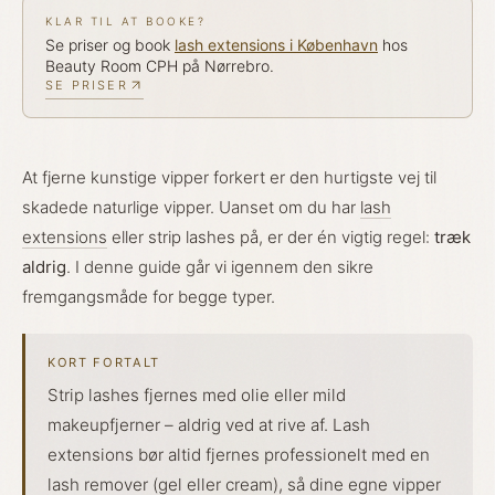
KLAR TIL AT BOOKE?
Se priser og book
lash extensions
i København
hos
Beauty Room CPH på Nørrebro.
SE PRISER
At fjerne kunstige vipper forkert er den hurtigste vej til
skadede naturlige vipper. Uanset om du har
lash
extensions
eller strip lashes på, er der én vigtig regel:
træk
aldrig
. I denne guide går vi igennem den sikre
fremgangsmåde for begge typer.
KORT FORTALT
Strip lashes fjernes med olie eller mild
makeupfjerner – aldrig ved at rive af. Lash
extensions bør altid fjernes professionelt med en
lash remover (gel eller cream), så dine egne vipper