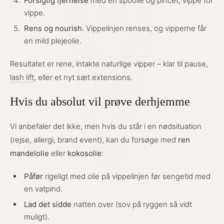
Forsigtig fjernelse
med en spoolie og pincet, vippe for
vippe.
Rens og nourish.
Vippelinjen renses, og vipperne får
en mild plejeolie.
Resultatet er rene, intakte naturlige vipper – klar til pause,
lash lift
, eller et nyt sæt extensions.
Hvis du absolut vil prøve derhjemme
Vi anbefaler det ikke, men hvis du står i en nødsituation
(rejse, allergi, brand event), kan du forsøge med
ren
mandelolie
eller
kokosolie
:
Påfør
rigeligt med olie på vippelinjen før sengetid med
en vatpind.
Lad det sidde
natten over (sov på ryggen så vidt
muligt).