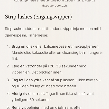
Korrekt fjernelse efterlader dine egne vipper intakte. Foto fra
@beautyroom_cph.
Strip lashes (engangsvipper)
Strip lashes sidder limet til hudens vippelinje med en mild
øjenvippelim. Til fjernelse:
Brug en olie- eller balsamebaseret makeupfjerner.
Mandelolie, kokosolie eller en cleansing balm fungerer
fint.
Læg en vatrondel på i 20-30 sekunder
mod
vippelinjen. Det blødgør limen.
Tag fat i den ydre kant
af strip lashen – ikke midten –
og rul den forsigtigt indad mod næsen.
Aldrig riv eller rust.
Tager limen ikke slip, så vent
yderligere 30 sekunder.
Rens vippelinjen
med en oliefri rens efter