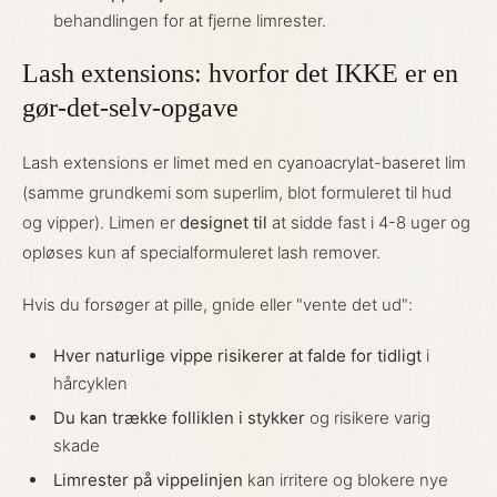
behandlingen for at fjerne limrester.
Lash extensions: hvorfor det IKKE er en
gør-det-selv-opgave
Lash extensions er limet med en cyanoacrylat-baseret lim
(samme grundkemi som superlim, blot formuleret til hud
og vipper). Limen er
designet til
at sidde fast i 4-8 uger og
opløses kun af specialformuleret lash remover.
Hvis du forsøger at pille, gnide eller "vente det ud":
Hver naturlige vippe risikerer at falde for tidligt
i
hårcyklen
Du kan trække folliklen i stykker
og risikere varig
skade
Limrester på vippelinjen
kan irritere og blokere nye