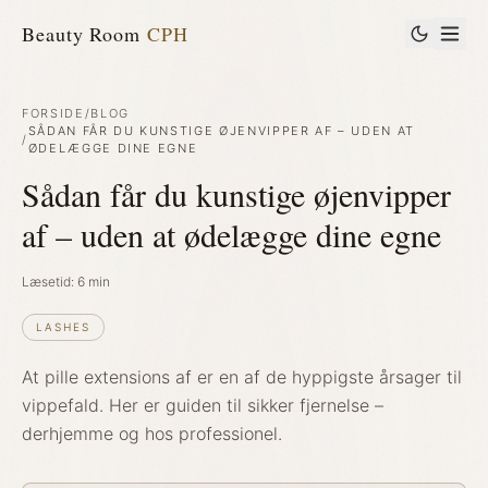
Beauty Room
CPH
FORSIDE
/
BLOG
SÅDAN FÅR DU KUNSTIGE ØJENVIPPER AF – UDEN AT
/
ØDELÆGGE DINE EGNE
Sådan får du kunstige øjenvipper
af – uden at ødelægge dine egne
Læsetid:
6
min
LASHES
At pille extensions af er en af de hyppigste årsager til
vippefald. Her er guiden til sikker fjernelse –
derhjemme og hos professionel.