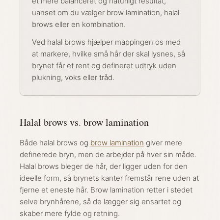
et mere balanceret og naturligt resultat,
uanset om du vælger brow lamination, halal
brows eller en kombination.
Ved halal brows hjælper mappingen os med
at markere, hvilke små hår der skal lysnes, så
brynet får et rent og defineret udtryk uden
plukning, voks eller tråd.
Halal brows vs. brow lamination
Både halal brows og
brow lamination
giver mere
definerede bryn, men de arbejder på hver sin måde.
Halal brows bleger de hår, der ligger uden for den
ideelle form, så brynets kanter fremstår rene uden at
fjerne et eneste hår. Brow lamination retter i stedet
selve brynhårene, så de lægger sig ensartet og
skaber mere fylde og retning.