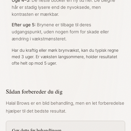
Uge 4–5:
De fleste booker en ny tid her. De blegne
hår er stadig lysere end de nyvoksede, men
kontrasten er mærkbar.
Efter uge 5:
Brynene er tilbage til deres
udgangspunkt, uden nogen form for skade eller
ændring i vækstmønsteret.
Har du kraftig eller mørk brynvækst, kan du typisk regne
med 3 uger. Er væksten langsommere, holder resultatet
ofte helt op mod 5 uger.
Sådan forbereder du dig
Halal Brows er en blid behandling, men en let forberedelse
hjælper til det bedste resultat.
Gør dette før behandlingen