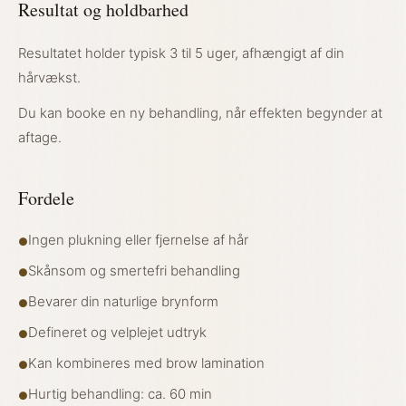
Resultat og holdbarhed
Resultatet holder typisk 3 til 5 uger, afhængigt af din
hårvækst.
Du kan booke en ny behandling, når effekten begynder at
aftage.
Fordele
Ingen plukning eller fjernelse af hår
●
Skånsom og smertefri behandling
●
Bevarer din naturlige brynform
●
Defineret og velplejet udtryk
●
Kan kombineres med brow lamination
●
Hurtig behandling: ca. 60 min
●