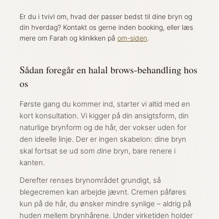
Er du i tvivl om, hvad der passer bedst til dine bryn og
din hverdag? Kontakt os gerne inden booking, eller læs
mere om Farah og klinikken på
om-siden
.
Sådan foregår en halal brows-behandling hos
os
Første gang du kommer ind, starter vi altid med en
kort konsultation. Vi kigger på din ansigtsform, din
naturlige brynform og de hår, der vokser uden for
den ideelle linje. Der er ingen skabelon: dine bryn
skal fortsat se ud som
dine
bryn, bare renere i
kanten.
Derefter renses brynområdet grundigt, så
blegecremen kan arbejde jævnt. Cremen påføres
kun på de hår, du ønsker mindre synlige – aldrig på
huden mellem brynhårene. Under virketiden holder