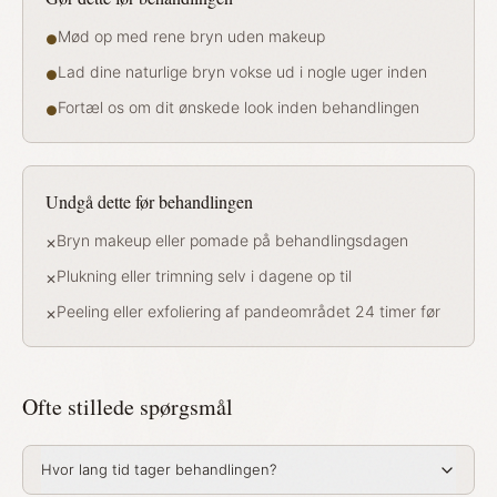
Mød op med rene bryn uden makeup
●
Lad dine naturlige bryn vokse ud i nogle uger inden
●
Fortæl os om dit ønskede look inden behandlingen
●
Undgå dette før behandlingen
Bryn makeup eller pomade på behandlingsdagen
✕
Plukning eller trimning selv i dagene op til
✕
Peeling eller exfoliering af pandeområdet 24 timer før
✕
Ofte stillede spørgsmål
Hvor lang tid tager behandlingen?