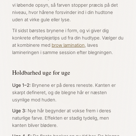
vi løbende opsyn, så farven stopper præcis på det
niveau, hvor hårene forsvinder ind i din hudtone
uden at virke gule eller lyse.
Til sidst børstes brynene i form, og vi giver dig
konkrete efterplejetips ud fra din hudtype. Vælger du
at kombinere med
brow lamination
, laves
lamineringen i samme session efter blegningen.
Holdbarhed uge for uge
Uge 1–2:
Brynene er på deres reneste. Kanten er
skarpt defineret, og de blegne hår er næsten
usynlige mod huden.
Uge 3:
Nye hår begynder at vokse frem i deres
naturlige farve. Effekten er stadig tydelig, men
kanten bliver blødere.