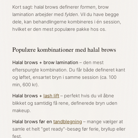
Kort sagt: halal brows definerer
formen
, brow
lamination arbejder med
fylden
. Vil du have begge
dele, kan behandlingerne kombineres i én session,
hvilket er den mest populære pakke hos os.
Populære kombinationer med halal brows
Halal brows + brow lamination
– den mest
efterspurgte kombination. Du får både defineret kant
og løftet, ensartet bryn i samme session (ca. 100
min, 600 kr).
Halal brows +
lash lift
– perfekt hvis du vil åbne
blikket og samtidig få rene, definerede bryn uden
makeup.
Halal brows før en
tandblegning
– mange vælger at
samle et helt "get ready"-besøg før ferie, bryllup eller
fest.