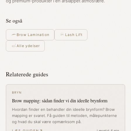
og premium-produkter i en afslappet atmosfære.
Se også
Brow Lamination
Lash Lift
Alle ydelser
Relaterede guides
BRYN
Brow mapping: sådan finder vi din ideelle brynform
Hvordan finder en behandler din ideelle brynform? Brow
mapping er svaret. Få guiden til metoden, målepunkterne
og hvad du skal være opmærksom på.
LÆS GUIDEN
Læsetid:
6
min