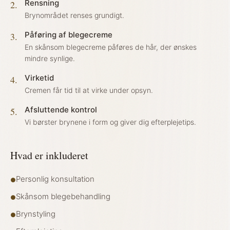
Rensning
2
.
Brynområdet renses grundigt.
Påføring af blegecreme
3
.
En skånsom blegecreme påføres de hår, der ønskes
mindre synlige.
Virketid
4
.
Cremen får tid til at virke under opsyn.
Afsluttende kontrol
5
.
Vi børster brynene i form og giver dig efterplejetips.
Hvad er inkluderet
Personlig konsultation
●
Skånsom blegebehandling
●
Brynstyling
●