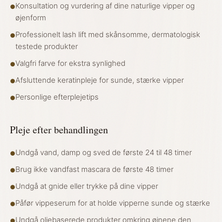
Konsultation og vurdering af dine naturlige vipper og
●
øjenform
Professionelt lash lift med skånsomme, dermatologisk
●
testede produkter
Valgfri farve for ekstra synlighed
●
Afsluttende keratinpleje for sunde, stærke vipper
●
Personlige efterplejetips
●
Pleje efter behandlingen
Undgå vand, damp og sved de første 24 til 48 timer
●
Brug ikke vandfast mascara de første 48 timer
●
Undgå at gnide eller trykke på dine vipper
●
Påfør vippeserum for at holde vipperne sunde og stærke
●
Undgå oliebaserede produkter omkring øjnene den
●