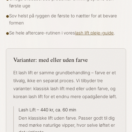
første uge
Sov helst på ryggen de første to nætter for at bevare
●
formen
Se hele aftercare-rutinen i vores
lash lift pleje-guide
.
●
Varianter: med eller uden farve
Et lash lift er samme grundbehandling – farve er et
tilvalg, ikke en separat proces. Vi tilbyder tre
varianter: klassisk lash lift med eller uden farve, og
korean lash lift for et endnu mere opadgående løft.
Lash Lift –
440 kr, ca. 60 min
Den klassiske lift uden farve. Passer godt til dig
med mørke naturlige vipper, hvor selve løftet er