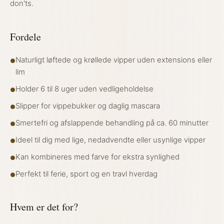
don'ts.
Fordele
Naturligt løftede og krøllede vipper uden extensions eller
●
lim
Holder 6 til 8 uger uden vedligeholdelse
●
Slipper for vippebukker og daglig mascara
●
Smertefri og afslappende behandling på ca. 60 minutter
●
Ideel til dig med lige, nedadvendte eller usynlige vipper
●
Kan kombineres med farve for ekstra synlighed
●
Perfekt til ferie, sport og en travl hverdag
●
Hvem er det for?