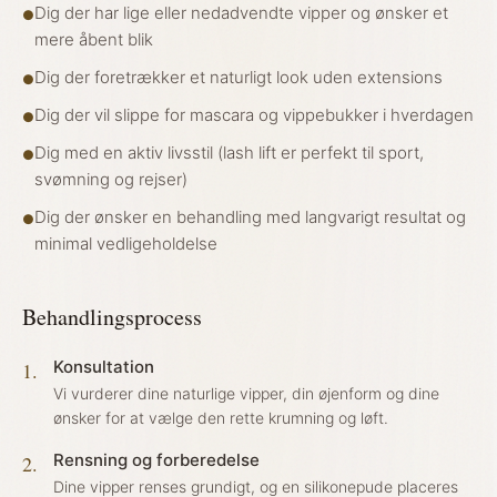
Dig der har lige eller nedadvendte vipper og ønsker et
●
mere åbent blik
Dig der foretrækker et naturligt look uden extensions
●
Dig der vil slippe for mascara og vippebukker i hverdagen
●
Dig med en aktiv livsstil (lash lift er perfekt til sport,
●
svømning og rejser)
Dig der ønsker en behandling med langvarigt resultat og
●
minimal vedligeholdelse
Behandlingsprocess
Konsultation
1
.
Vi vurderer dine naturlige vipper, din øjenform og dine
ønsker for at vælge den rette krumning og løft.
Rensning og forberedelse
2
.
Dine vipper renses grundigt, og en silikonepude placeres