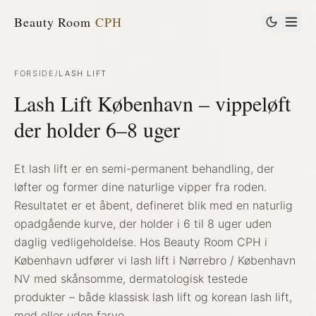
Beauty Room
CPH
FORSIDE
/
LASH LIFT
Lash Lift København – vippeløft
der holder 6–8 uger
Et lash lift er en semi-permanent behandling, der
løfter og former dine naturlige vipper fra roden.
Resultatet er et åbent, defineret blik med en naturlig
opadgående kurve, der holder i 6 til 8 uger uden
daglig vedligeholdelse. Hos Beauty Room CPH i
København udfører vi lash lift i Nørrebro / København
NV med skånsomme, dermatologisk testede
produkter – både klassisk lash lift og korean lash lift,
med eller uden farve.