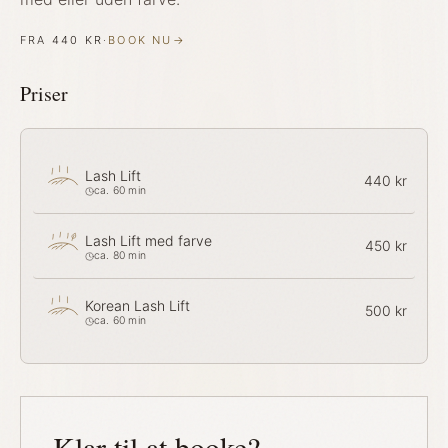
FRA
440 KR
·
BOOK NU
→
Priser
Lash Lift
440 kr
ca. 60 min
Lash Lift med farve
450 kr
ca. 80 min
Korean Lash Lift
500 kr
ca. 60 min
Klar til at booke?