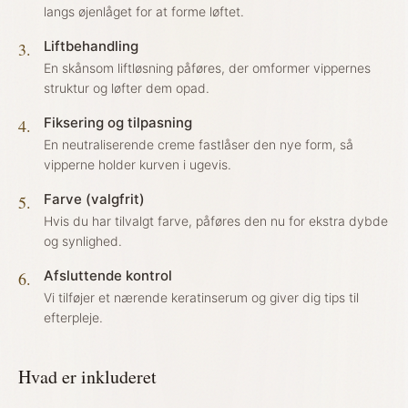
langs øjenlåget for at forme løftet.
Liftbehandling
3
.
En skånsom liftløsning påføres, der omformer vippernes
struktur og løfter dem opad.
Fiksering og tilpasning
4
.
En neutraliserende creme fastlåser den nye form, så
vipperne holder kurven i ugevis.
Farve (valgfrit)
5
.
Hvis du har tilvalgt farve, påføres den nu for ekstra dybde
og synlighed.
Afsluttende kontrol
6
.
Vi tilføjer et nærende keratinserum og giver dig tips til
efterpleje.
Hvad er inkluderet