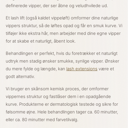
definerede vipper, der ser åbne og veludhvilede ud.
Et lash lift (også kaldet vippeløft) omformer dine naturlige
vippers struktur, så de løftes opad og får en smuk kurve. Vi
tilføjer ikke ekstra hår, men arbejder med dine egne vipper
for at skabe et naturligt, åbent look.
Behandlingen er perfekt, hvis du foretrækker et naturligt
udtryk men stadig ønsker smukke, synlige vipper. Ønsker
du mere fylde og længde, kan
lash extensions
være et
godt alternativ.
Vi bruger en skånsom kemisk proces, der omformer
vippernes struktur og fastlåser dem i en opadgående
kurve. Produkterne er dermatologisk testede og sikre for
følsomme øjne. Hele behandlingen tager ca. 60 minutter,
eller ca. 80 minutter med farvetilvalg.