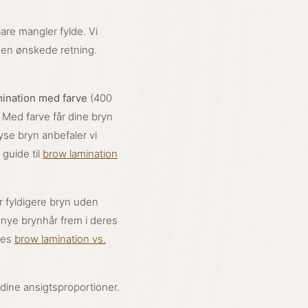
 bare mangler fylde. Vi
en ønskede retning.
ination med farve
(400
. Med farve får dine bryn
lyse bryn anbefaler vi
 guide til
brow lamination
r fyldigere bryn uden
 nye brynhår frem i deres
res
brow lamination vs.
 dine ansigtsproportioner.