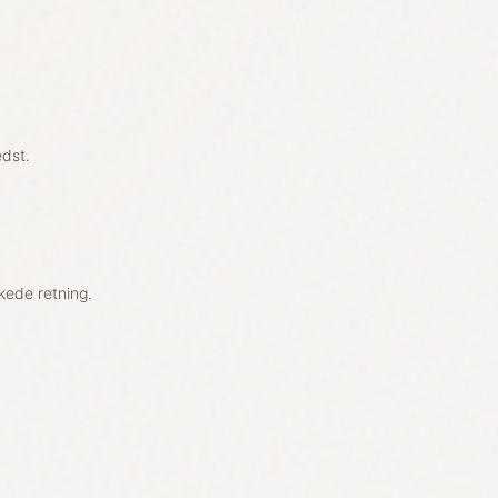
edst.
kede retning.