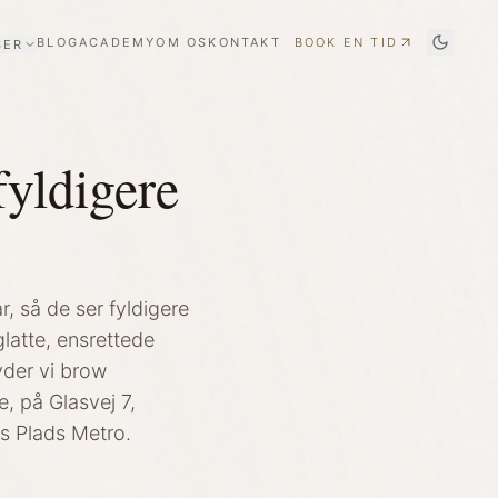
BLOG
ACADEMY
OM OS
KONTAKT
BOOK EN TID
SER
yldigere
, så de ser fyldigere
latte, ensrettede
yder vi brow
, på Glasvej 7,
s Plads Metro.