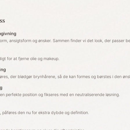
ss
mgivning
form, ansigtsform og ønsker. Sammen finder vi det look, der passer b
gt for at fjerne olie og makeup.
ing
res, der blødgør brynhårene, så de kan formes og børstes i den øns
ng
en perfekte position og fikseres med en neutraliserende løsning.
, påføres den nu for ekstra dybde og definition.