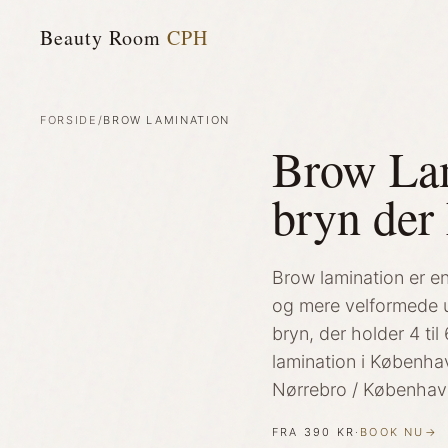
Beauty Room
CPH
FORSIDE
/
BROW LAMINATION
Brow Lam
bryn der
Brow lamination er en
og mere velformede u
bryn, der holder 4 ti
lamination i Københa
Nørrebro / København
FRA
390 KR
·
BOOK NU
→