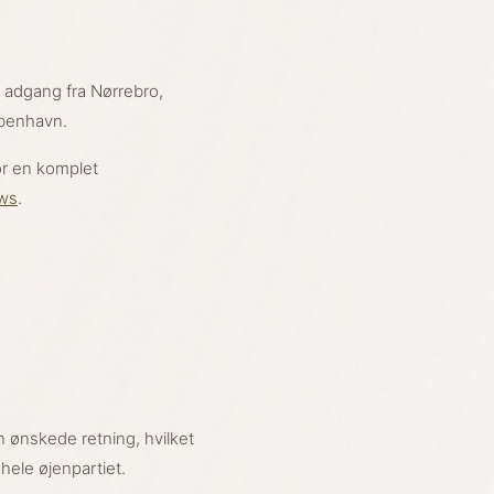
 adgang fra Nørrebro,
øbenhavn.
r en komplet
ows
.
n ønskede retning, hvilket
 hele øjenpartiet.