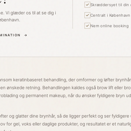
Skræddersyet til din
. Vi glæder os til at se dig i
Centralt i Københav
København.
Nem online booking
MINATION
→
ånsom keratinbaseret behandling, der omformer og løfter brynhår
i den ønskede retning. Behandlingen kaldes også brow lift eller br
icroblading og permanent makeup, når du ønsker fyldigere bryn uden
fter og glatter dine brynhår, så de ligger perfekt og ser fyldigere 
v for gel, voks eller daglige produkter, og resultatet er et naturl