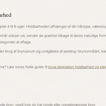
arhed
pisk 4 til 6 uger. Holdbarheden afhænger af din hårtype, vækstcy
hår vokser ud, vender de gradvist tilbage til deres naturlige fo
 begynder at aftage.
der brug af brynserum og undgåelse af peeling i brynområdet, k
erne? Læs vores fulde guide til
brow lamination holdbarhed og plej
ede bryn, også hvis du har tynde eller uregelmæssige bryn