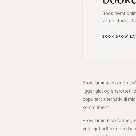
Book nemt online
vores studio i 
BOOK BROW LA
Brow lamination er en sk
ligger glat og ensrettet 
populært alternativ til m
kommitment.
Brow lamination former, lø
velplejet udtryk uden beho