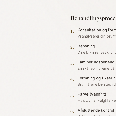
Behandlingsproce
Konsultation og for
1
.
Vi analyserer din bryn
Rensning
2
.
Dine bryn renses grundi
Lamineringsbehandl
3
.
En skånsom creme påfø
Formning og fikseri
4
.
Brynhårene børstes i d
Farve (valgfrit)
5
.
Hvis du har valgt farve
Afsluttende kontrol
6
.