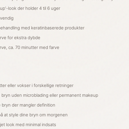
p'-look der holder 4 til 6 uger
dvendig
behandling med keratinbaserede produkter
ve for ekstra dybde
rve, ca. 70 minutter med farve
tter eller vokser i forskellige retninger
re bryn uden microblading eller permanent makeup
 bryn der mangler definition
 på at style dine bryn om morgenen
ejet look med minimal indsats