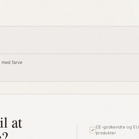
n
n med farve
il at
CE-godkendte og EU
e?
produkter