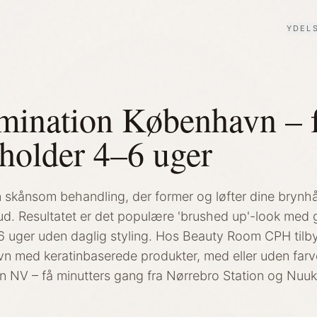
YDEL
ination København – f
 holder 4–6 uger
 skånsom behandling, der former og løfter dine brynhår
d. Resultatet er det populære 'brushed up'-look med g
l 6 uger uden daglig styling. Hos Beauty Room CPH tilb
vn med keratinbaserede produkter, med eller uden farve
 NV – få minutters gang fra Nørrebro Station og Nuuk