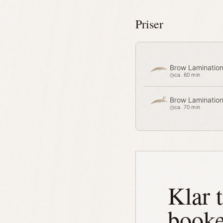
Priser
Brow Laminatio
ca. 60 min
Brow Laminatio
ca. 70 min
Klar t
book