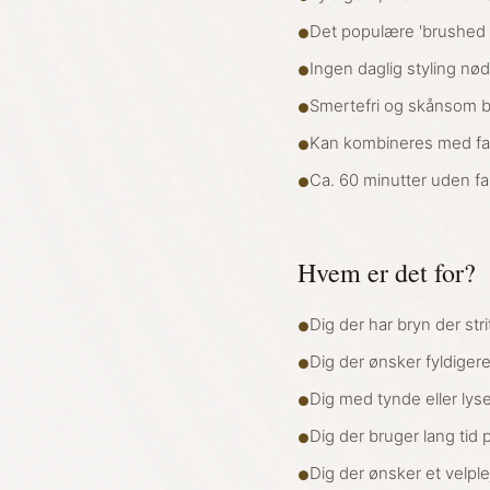
Det populære 'brushed u
●
Ingen daglig styling nø
●
Smertefri og skånsom 
●
Kan kombineres med far
●
Ca. 60 minutter uden fa
●
Hvem er det for?
Dig der har bryn der stri
●
Dig der ønsker fyldige
●
Dig med tynde eller lyse
●
Dig der bruger lang tid
●
Dig der ønsker et velpl
●