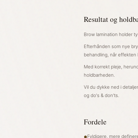
Resultat og holdb
Brow lamination holder ty
Efterhånden som nye bryn
behandling, når effekten
Med korrekt pleje, herun
holdbarheden.
Vil du dykke ned i detalj
og do's & don'ts.
Fordele
Fyldigere, mere definer
●