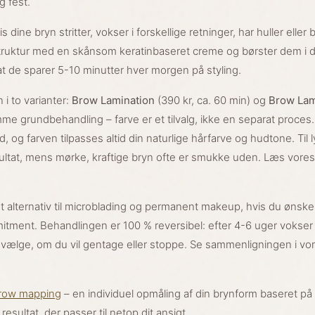
g fest.
 dine bryn stritter, vokser i forskellige retninger, har huller eller
ruktur med en skånsom keratinbaseret creme og børster dem i d
t de sparer 5-10 minutter hver morgen på styling.
 i to varianter:
Brow Lamination
(390 kr, ca. 60 min) og
Brow Lam
amme grundbehandling – farve er et tilvalg, ikke en separat proces
 og farven tilpasses altid din naturlige hårfarve og hudtone. Til 
esultat, mens mørke, kraftige bryn ofte er smukke uden. Læs vores
t alternativ til microblading og permanent makeup, hvis du ønske
ommitment. Behandlingen er 100 % reversibel: efter 4-6 uger vokser
n vælge, om du vil gentage eller stoppe. Se sammenligningen i vo
row mapping
– en individuel opmåling af din brynform baseret på
resultat, der passer til netop dit ansigt.