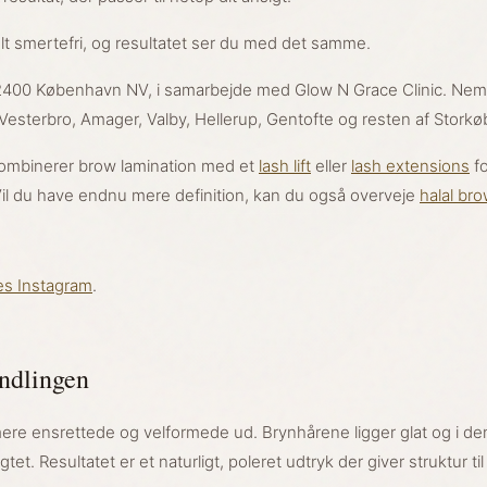
lt smertefri, og resultatet ser du med det samme.
 7, 2400 København NV, i samarbejde med Glow N Grace Clinic. Nem
 Vesterbro, Amager, Valby, Hellerup, Gentofte og resten af Stork
ombinerer brow lamination med et
lash lift
eller
lash extensions
fo
l du have endnu mere definition, kan du også overveje
halal br
es Instagram
.
andlingen
mere ensrettede og velformede ud. Brynhårene ligger glat og i de
et. Resultatet er et naturligt, poleret udtryk der giver struktur til