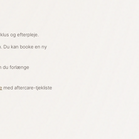
klus og efterpleje.
rm. Du kan booke en ny
an du forlænge
e
med aftercare-tjekliste