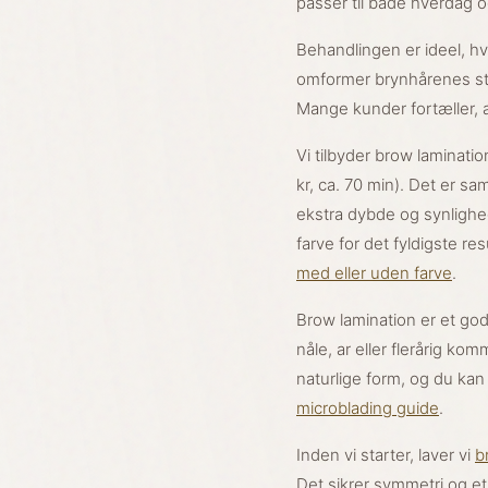
passer til både hverdag o
Behandlingen er ideel, hvis
omformer brynhårenes st
Mange kunder fortæller, a
Vi tilbyder brow lamination
kr, ca. 70 min). Det er s
ekstra dybde og synlighed,
farve for det fyldigste r
med eller uden farve
.
Brow lamination er et god
nåle, ar eller flerårig k
naturlige form, og du ka
microblading guide
.
Inden vi starter, laver vi
b
Det sikrer symmetri og et 