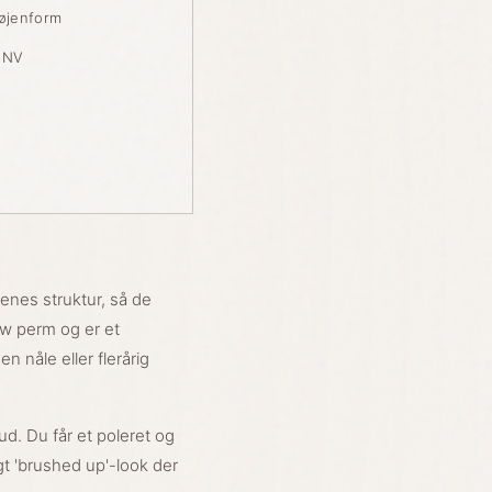
 øjenform
n NV
enes struktur, så de
ow perm og er et
 nåle eller flerårig
ud. Du får et poleret og
igt 'brushed up'-look der