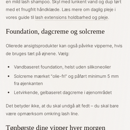
en mild lash shampoo. Skyl med lunkent vand og dup tørt
med et fnugfrit håndklæde. Læs mere om daglig pleje i
vores guide til
lash extensions holdbarhed og pleje
.
Foundation, dagcreme og solcreme
Olierede ansigtsprodukter kan også påvirke vipperne, hvis
de bruges tæt på øjnene. Vælg:
Vandbaseret foundation, helst uden silikoneolier
Solcreme mærket "olie-fri" og påført minimum 5 mm
fra øjenkanten
Letvirkende, gelbaseret dagcreme i øjenområdet
Det betyder ikke, at du skal undgå alt fedt – du skal bare
være opmærksom omkring lash line.
Tønbørste dine vipper hver morgen