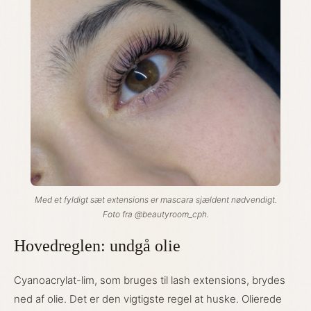
Med et fyldigt sæt extensions er mascara sjældent nødvendigt.
Foto fra @beautyroom_cph.
Hovedreglen: undgå olie
Cyanoacrylat-lim, som bruges til lash extensions, brydes
ned af olie. Det er den vigtigste regel at huske. Olierede