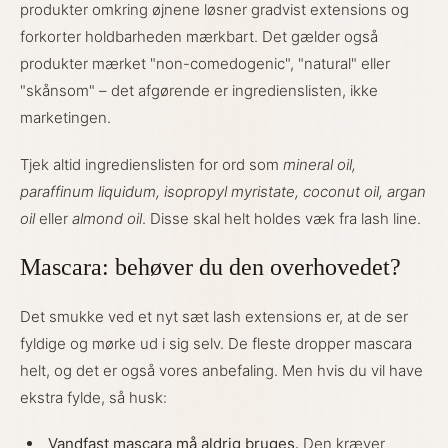
produkter omkring øjnene løsner gradvist extensions og
forkorter holdbarheden mærkbart. Det gælder også
produkter mærket "non-comedogenic", "natural" eller
"skånsom" – det afgørende er ingredienslisten, ikke
marketingen.
Tjek altid ingredienslisten for ord som
mineral oil,
paraffinum liquidum, isopropyl myristate, coconut oil, argan
oil
eller
almond oil
. Disse skal helt holdes væk fra lash line.
Mascara: behøver du den overhovedet?
Det smukke ved et nyt sæt lash extensions er, at de ser
fyldige og mørke ud i sig selv. De fleste dropper mascara
helt, og det er også vores anbefaling. Men hvis du vil have
ekstra fylde, så husk:
Vandfast mascara må aldrig bruges.
Den kræver